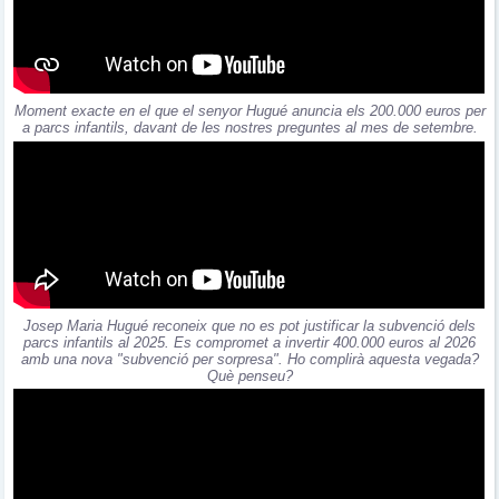
Moment exacte en el que el senyor Hugué anuncia els 200.000 euros per
a parcs infantils, davant de les nostres preguntes al mes de setembre.
Josep Maria Hugué reconeix que no es pot justificar la subvenció dels
parcs infantils al 2025. Es compromet a invertir 400.000 euros al 2026
amb una nova "subvenció per sorpresa". Ho complirà aquesta vegada?
Què penseu?