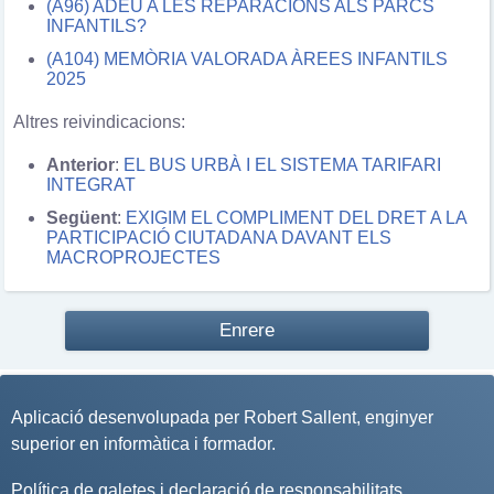
(A96) ADEU A LES REPARACIONS ALS PARCS
INFANTILS?
(A104) MEMÒRIA VALORADA ÀREES INFANTILS
2025
Altres reivindicacions:
Anterior
:
EL BUS URBÀ I EL SISTEMA TARIFARI
INTEGRAT
Següent
:
EXIGIM EL COMPLIMENT DEL DRET A LA
PARTICIPACIÓ CIUTADANA DAVANT ELS
MACROPROJECTES
Enrere
Aplicació desenvolupada per
Robert Sallent
, enginyer
superior en informàtica i formador.
Política de galetes i declaració de responsabilitats
.