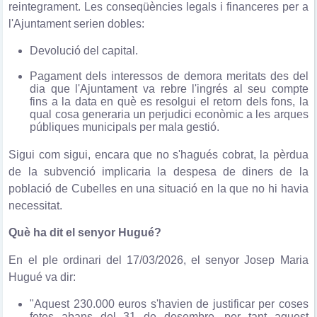
reintegrament. Les conseqüències legals i financeres per a
l'Ajuntament serien dobles:
Devolució del capital.
Pagament dels interessos de demora meritats des del
dia que l'Ajuntament va rebre l'ingrés al seu compte
fins a la data en què es resolgui el retorn dels fons, la
qual cosa generaria un perjudici econòmic a les arques
públiques municipals per mala gestió.
Sigui com sigui, encara que no s'hagués cobrat, la pèrdua
de la subvenció implicaria la despesa de diners de la
població de Cubelles en una situació en la que no hi havia
necessitat.
Què ha dit el senyor Hugué?
En el ple ordinari del 17/03/2026, el senyor Josep Maria
Hugué va dir:
"Aquest 230.000 euros s'havien de justificar per coses
fetes abans del 31 de desembre, per tant aquest