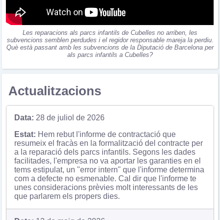
Les reparacions als parcs infantils de Cubelles no arriben, les
subvencions semblen perdudes i el regidor responsable mareja la perdiu.
Què està passant amb les subvencions de la Diputació de Barcelona per
als parcs infantils a Cubelles?
Actualitzacions
28 de juliol de 2026
Hem rebut l'informe de contractació que
resumeix el fracàs en la formalització del contracte per
a la reparació dels parcs infantils. Segons les dades
facilitades, l'empresa no va aportar les garanties en el
tems estipulat, un "error intern" que l'informe determina
com a defecte no esmenable. Cal dir que l'informe te
unes consideracions prèvies molt interessants de les
que parlarem els propers dies.