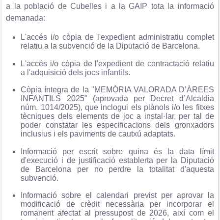
a la població de Cubelles i a la GAIP tota la informació
demanada:
L'accés i/o còpia de l'expedient administratiu complet
relatiu a la subvenció de la Diputació de Barcelona.
L'accés i/o còpia de l'expedient de contractació relatiu
a l'adquisició dels jocs infantils.
Còpia íntegra de la "MEMÒRIA VALORADA D’ÀREES
INFANTILS 2025" (aprovada per Decret d’Alcaldia
núm. 1014/2025), que inclogui els plànols i/o les fitxes
tècniques dels elements de joc a instal·lar, per tal de
poder constatar les especificacions dels gronxadors
inclusius i els paviments de cautxú adaptats.
Informació per escrit sobre quina és la data límit
d'execució i de justificació establerta per la Diputació
de Barcelona per no perdre la totalitat d'aquesta
subvenció.
Informació sobre el calendari previst per aprovar la
modificació de crèdit necessària per incorporar el
romanent afectat al pressupost de 2026, així com el