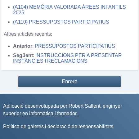
(A104) MEMÒRIA VALORADA ÀREES INFANTILS
2025
(A110) PRESSUPOSTOS PARTICIPATIUS
Altres articles recents:
Anterior
:
PRESSUPOSTOS PARTICIPATIUS
Següent
:
INSTRUCCIONS PER A PRESENTAR
INSTÀNCIES I RECLAMACIONS
Enrere
Aplicació desenvolupada per
Robert Sallent
, enginyer
superior en informàtica i formador.
Política de galetes i declaració de responsabilitats
.