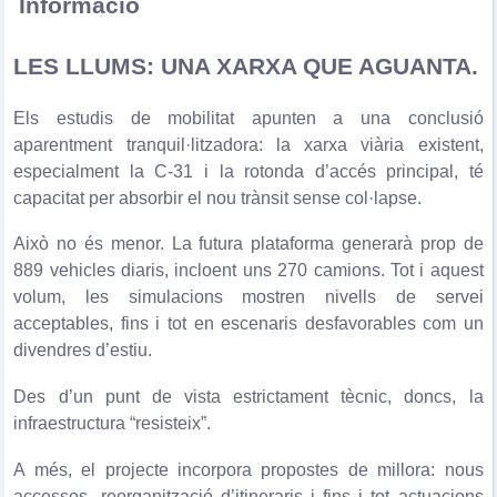
Informació
LES LLUMS: UNA XARXA QUE AGUANTA.
Els estudis de mobilitat apunten a una conclusió
aparentment tranquil·litzadora: la xarxa viària existent,
especialment la C-31 i la rotonda d’accés principal, té
capacitat per absorbir el nou trànsit sense col·lapse.
Això no és menor. La futura plataforma generarà prop de
889 vehicles diaris, incloent uns 270 camions. Tot i aquest
volum, les simulacions mostren nivells de servei
acceptables, fins i tot en escenaris desfavorables com un
divendres d’estiu.
Des d’un punt de vista estrictament tècnic, doncs, la
infraestructura “resisteix”.
A més, el projecte incorpora propostes de millora: nous
accessos, reorganització d’itineraris i fins i tot actuacions