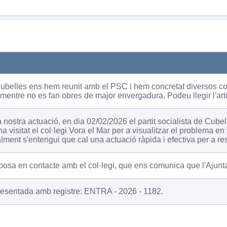
ubelles ens hem reunit amb el PSC i hem concretat diversos c
 mentre no es fan obres de major envergadura. Podeu llegir l'arti
a nostra actuació, en dia 02/02/2026 el partit socialista de Cub
a visitat el col·legi Vora el Mar per a visualitzar el problema 
ealment s'entengui que cal una actuació ràpida i efectiva per a r
posa en contacte amb el col·legi, que ens comunica que l'Ajun
resentada amb registre: ENTRA - 2026 - 1182.