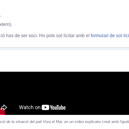
.
xtern).
ió has de ser soci. Ho pots sol·licitar amb el
formulari de sol·lic
ció de la situació del pati Vora el Mar, en un vídeo explicatiu creat amb l'ajud