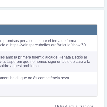
ompromisos per a solucionar el tema de forma
cle a: https://veinspercubelles.org/Articulo/show/60
elles amb la primera tinent d'alcalde Renata Bedós al
en viu. Esperem que no només sigui un acte de cara a la
esoldre aquest problema.
tament ha dit que no és competència seva.
Hi ha 4 actualitzacions.