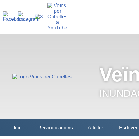
Veïn
INUNDAC
Inici
Reivindicacions
Articles
Esdeven