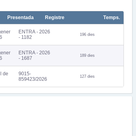
Presentada
Registre
Temps.
gener
ENTRA - 2026
196 dies
6
- 1182
gener
ENTRA - 2026
189 dies
6
- 1687
il de
9015-
127 dies
859423/2026