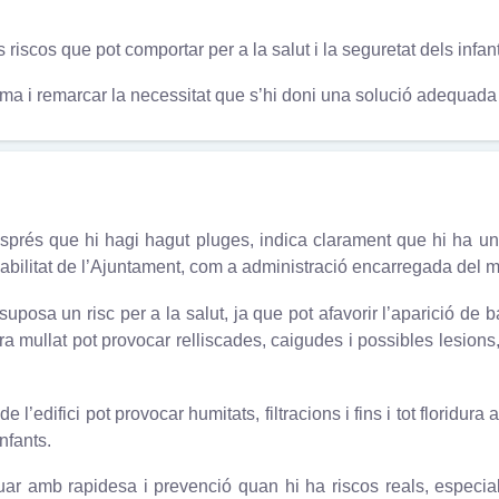
scos que pot comportar per a la salut i la seguretat dels infants
a i remarcar la necessitat que s’hi doni una solució adequada i 
esprés que hi hagi hagut pluges, indica clarament que hi ha u
bilitat de l’Ajuntament, com a administració encarregada del m
osa un risc per a la salut, ja que pot afavorir l’aparició de b
a mullat pot provocar relliscades, caigudes i possibles lesions,
difici pot provocar humitats, filtracions i fins i tot floridura a 
infants.
tuar amb rapidesa i prevenció quan hi ha riscos reals, especi