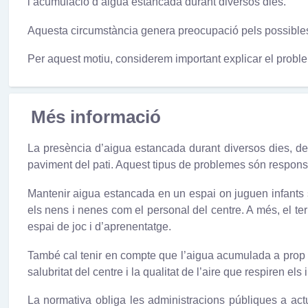
l’acumulació d’aigua estancada durant diversos dies.
Aquesta circumstància genera preocupació pels possibles ri
Per aquest motiu, considerem important explicar el problem
Més informació
La presència d’aigua estancada durant diversos dies, d
paviment del pati. Aquest tipus de problemes són responsa
Mantenir aigua estancada en un espai on juguen infants sup
els nens i nenes com el personal del centre. A més, el terr
espai de joc i d’aprenentatge.
També cal tenir en compte que l’aigua acumulada a prop de l’e
salubritat del centre i la qualitat de l’aire que respiren els 
La normativa obliga les administracions públiques a ac