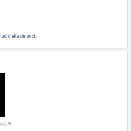
itud d'alta de soci
.
a de IA.