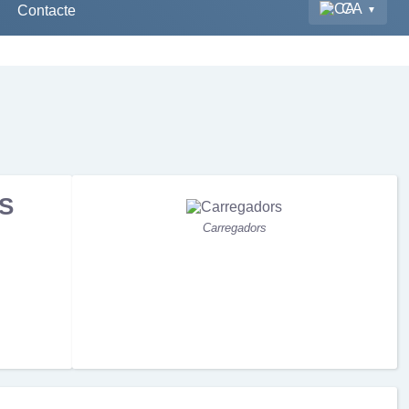
CA
Contacte
S
Carregadors