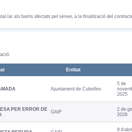
lar als barris afectats pel servei, a la finalització del contract
ació:
at
Entitat
5 de
AMADA
Ajuntament de Cubelles
novemb
2025
ESA PER ERROR DE
2 de g
GAIP
A
2026
9 d'abr