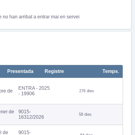
e no han arribat a entrar mai en servei
Presentada
Registre
Temps.
ENTRA - 2025
re de
276 dies
- 19906
ener de
9015-
58 dies
16312/2026
il de
9015-