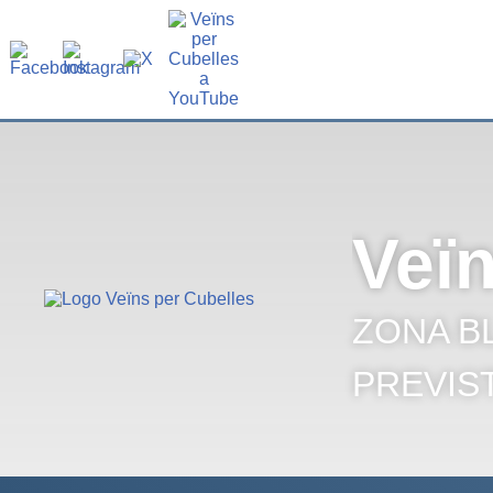
Veïn
ZONA B
PREVIS