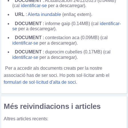
DOCUMENT
: Actualizacion 24/12/2025 (0.04MB)
(cal
identificar-se
per a descarregar).
URL
:
Alerta inundable
(enllaç extern).
DOCUMENT
: informe gaip (0.14MB) (cal
identificar-
se
per a descarregar).
DOCUMENT
: contestacion aca (0.09MB) (cal
identificar-se
per a descarregar).
DOCUMENT
: duprocim cubelles (0.17MB) (cal
identificar-se
per a descarregar).
Per a accedir als documents creats per la nostre
associació has de ser soci. Ho pots sol·licitar amb el
formulari de sol·licitud d'alta de soci
.
Més reivindiacions i articles
Altres articles recents: