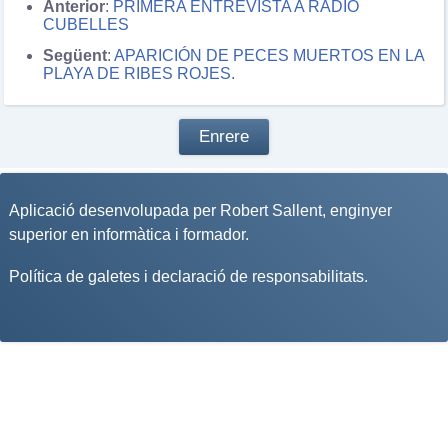
Anterior
:
PRIMERA ENTREVISTA A RADIO
CUBELLES
Següent
:
APARICIÓN DE PECES MUERTOS EN LA
PLAYA DE RIBES ROJES.
Enrere
Aplicació desenvolupada per
Robert Sallent
, enginyer
superior en informàtica i formador.
Política de galetes i declaració de responsabilitats
.